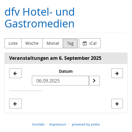
Zum
dfv Hotel- und
Haupt-
Inhalt
Gastromedien
springen
Liste
Woche
Monat
Tag
iCal
Veranstaltungen am 6. September 2025
Datum
Datum
zur
Anzeige
auswählen
Kontakt
Impressum
powered by pretix