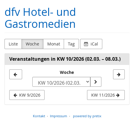
Zum
dfv Hotel- und
Haupt-
Inhalt
Gastromedien
springen
Liste
Woche
Monat
Tag
iCal
Veranstaltungen in KW 10/2026 (02.03. – 08.03.)
Woche
Woche
zur
Anzeige
KW 9/2026
KW 11/2026
auswählen
Kontakt
Impressum
powered by pretix